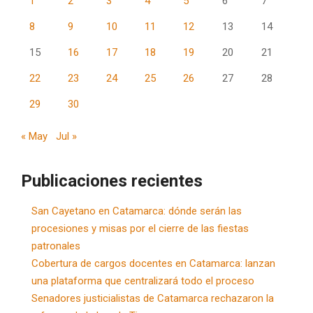
1
2
3
4
5
6
7
8
9
10
11
12
13
14
15
16
17
18
19
20
21
22
23
24
25
26
27
28
29
30
« May
Jul »
Publicaciones recientes
San Cayetano en Catamarca: dónde serán las
procesiones y misas por el cierre de las fiestas
patronales
Cobertura de cargos docentes en Catamarca: lanzan
una plataforma que centralizará todo el proceso
Senadores justicialistas de Catamarca rechazaron la