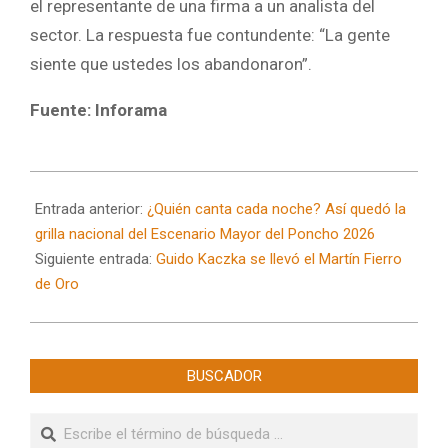
el representante de una firma a un analista del
sector. La respuesta fue contundente: “La gente
siente que ustedes los abandonaron”.
Fuente: Inforama
2026-
05-
Entrada anterior:
¿Quién canta cada noche? Así quedó la
18
grilla nacional del Escenario Mayor del Poncho 2026
Siguiente entrada:
Guido Kaczka se llevó el Martín Fierro
de Oro
BUSCADOR
Buscar