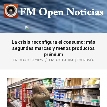
Saltar
al
contenido
FM
OPEN
NOTICIAS
La crisis reconfigura el consumo: más
segundas marcas y menos productos
prémium
EN:
MAYO 18, 2026
EN:
ACTUALIDAD
,
ECONOMÍA