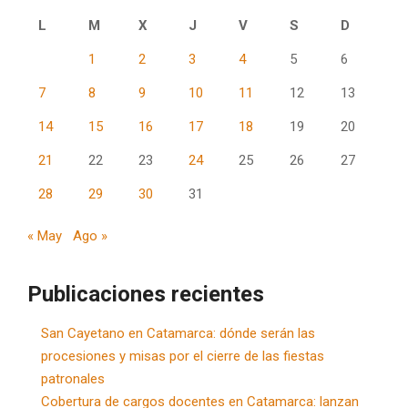
L
M
X
J
V
S
D
1
2
3
4
5
6
7
8
9
10
11
12
13
14
15
16
17
18
19
20
21
22
23
24
25
26
27
28
29
30
31
« May
Ago »
Publicaciones recientes
San Cayetano en Catamarca: dónde serán las
procesiones y misas por el cierre de las fiestas
patronales
Cobertura de cargos docentes en Catamarca: lanzan