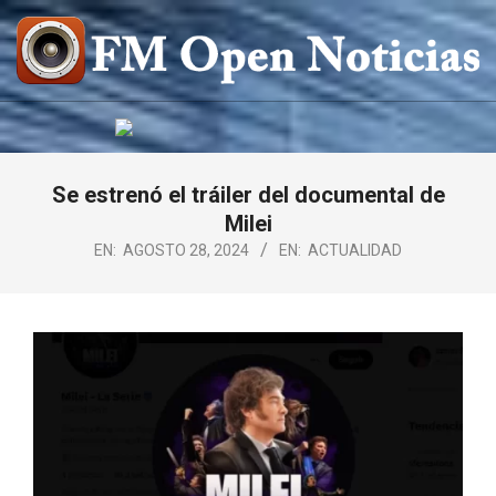
Saltar
al
contenido
FM
OPEN
NOTICIAS
Se estrenó el tráiler del documental de
Milei
EN:
AGOSTO 28, 2024
EN:
ACTUALIDAD