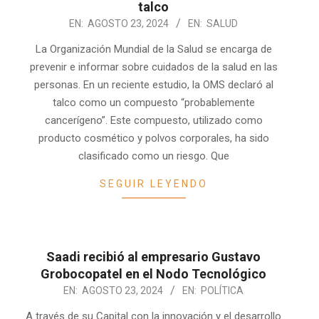
talco
2024-
EN:
AGOSTO 23, 2024
EN:
SALUD
08-
La Organización Mundial de la Salud se encarga de
23
prevenir e informar sobre cuidados de la salud en las
personas. En un reciente estudio, la OMS declaró al
talco como un compuesto “probablemente
cancerígeno”. Este compuesto, utilizado como
producto cosmético y polvos corporales, ha sido
clasificado como un riesgo. Que
SEGUIR LEYENDO
Saadi recibió al empresario Gustavo
Grobocopatel en el Nodo Tecnológico
2024-
EN:
AGOSTO 23, 2024
EN:
POLÍTICA
08-
A través de su Capital con la innovación y el desarrollo