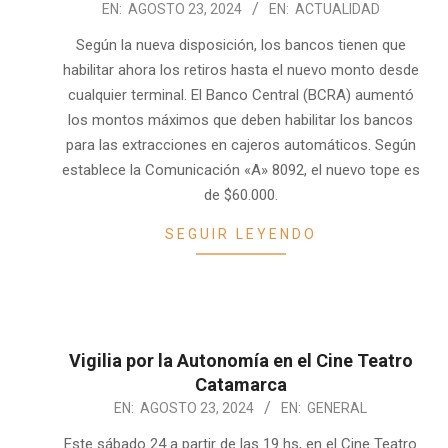
2024-
EN:
AGOSTO 23, 2024
EN:
ACTUALIDAD
08-
Según la nueva disposición, los bancos tienen que
23
habilitar ahora los retiros hasta el nuevo monto desde
cualquier terminal. El Banco Central (BCRA) aumentó
los montos máximos que deben habilitar los bancos
para las extracciones en cajeros automáticos. Según
establece la Comunicación «A» 8092, el nuevo tope es
de $60.000.
SEGUIR LEYENDO
Vigilia por la Autonomía en el Cine Teatro
Catamarca
2024-
EN:
AGOSTO 23, 2024
EN:
GENERAL
08-
Este sábado 24 a partir de las 19 hs, en el Cine Teatro