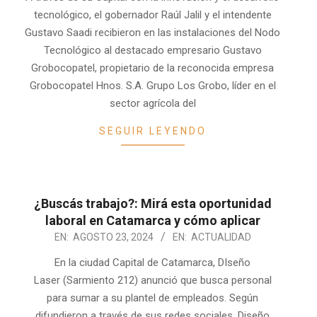
23
tecnológico, el gobernador Raúl Jalil y el intendente
Gustavo Saadi recibieron en las instalaciones del Nodo
Tecnológico al destacado empresario Gustavo
Grobocopatel, propietario de la reconocida empresa
Grobocopatel Hnos. S.A. Grupo Los Grobo, líder en el
sector agrícola del
SEGUIR LEYENDO
¿Buscás trabajo?: Mirá esta oportunidad
laboral en Catamarca y cómo aplicar
2024-
EN:
AGOSTO 23, 2024
EN:
ACTUALIDAD
08-
En la ciudad Capital de Catamarca, DIseño
23
Laser (Sarmiento 212) anunció que busca personal
para sumar a su plantel de empleados. Según
difundieron a través de sus redes sociales, Diseño