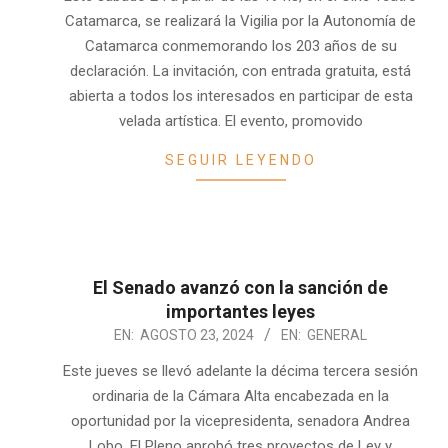
23
Catamarca, se realizará la Vigilia por la Autonomía de
Catamarca conmemorando los 203 años de su
declaración. La invitación, con entrada gratuita, está
abierta a todos los interesados en participar de esta
velada artística. El evento, promovido
SEGUIR LEYENDO
El Senado avanzó con la sanción de
importantes leyes
2024-
EN:
AGOSTO 23, 2024
EN:
GENERAL
08-
Este jueves se llevó adelante la décima tercera sesión
23
ordinaria de la Cámara Alta encabezada en la
oportunidad por la vicepresidenta, senadora Andrea
Lobo. El Pleno aprobó tres proyectos de Ley y