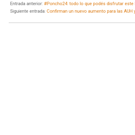
07-
Entrada anterior:
#Poncho24: todo lo que podés disfrutar este l
15
Siguiente entrada:
Confirman un nuevo aumento para las AUH y 