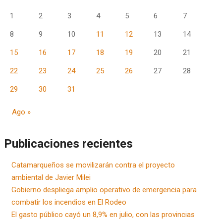
1
2
3
4
5
6
7
8
9
10
11
12
13
14
15
16
17
18
19
20
21
22
23
24
25
26
27
28
29
30
31
Ago »
Publicaciones recientes
Catamarqueños se movilizarán contra el proyecto
ambiental de Javier Milei
Gobierno despliega amplio operativo de emergencia para
combatir los incendios en El Rodeo
El gasto público cayó un 8,9% en julio, con las provincias