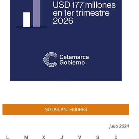
NOTAS ANTERIORES
julio 2024
L
M
X
J
V
S
D