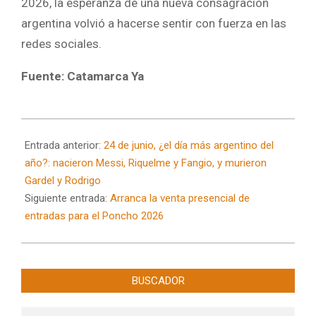
2026, la esperanza de una nueva consagración
argentina volvió a hacerse sentir con fuerza en las
redes sociales.
Fuente: Catamarca Ya
2026-
06-
Entrada anterior:
24 de junio, ¿el día más argentino del
24
año?: nacieron Messi, Riquelme y Fangio, y murieron
Gardel y Rodrigo
Siguiente entrada:
Arranca la venta presencial de
entradas para el Poncho 2026
BUSCADOR
Buscar