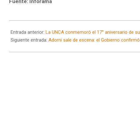
Fuente: Inforama
2026-
06-
Entrada anterior:
La UNCA conmemoró el 17° aniversario de su
19
Siguiente entrada:
Adorni sale de escena: el Gobierno confirmó