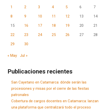
1
2
3
4
5
6
7
8
9
10
11
12
13
14
15
16
17
18
19
20
21
22
23
24
25
26
27
28
29
30
« May
Jul »
Publicaciones recientes
San Cayetano en Catamarca: dónde serán las
procesiones y misas por el cierre de las fiestas
patronales
Cobertura de cargos docentes en Catamarca: lanzan
una plataforma que centralizará todo el proceso