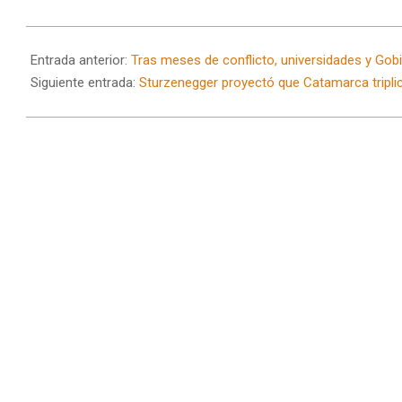
2026-
06-
Entrada anterior:
Tras meses de conflicto, universidades y Gob
10
Siguiente entrada:
Sturzenegger proyectó que Catamarca tripli