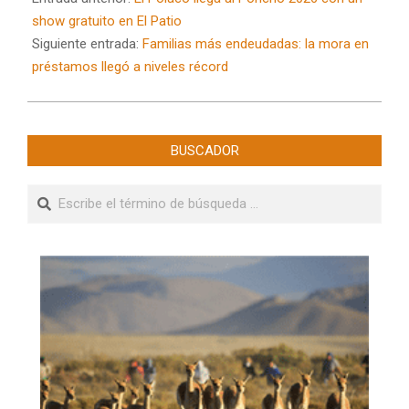
19
show gratuito en El Patio
Siguiente entrada:
Familias más endeudadas: la mora en
préstamos llegó a niveles récord
BUSCADOR
Buscar