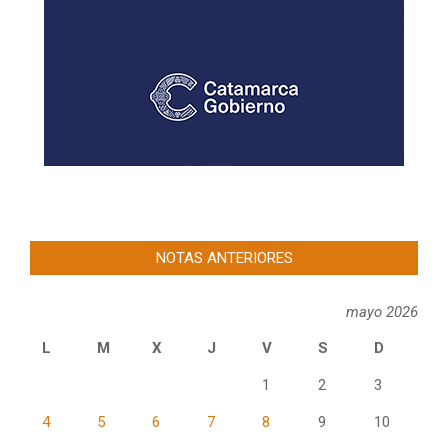
NOTAS ANTERIORES
mayo 2026
L
M
X
J
V
S
D
1
2
3
4
5
6
7
8
9
10