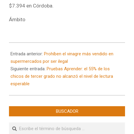
$7.394 en Córdoba.
Ámbito
2025-
05-
Entrada anterior:
Prohíben el vinagre más vendido en
06
supermercados por ser ilegal
Siguiente entrada:
Pruebas Aprender: el 55% de los
chicos de tercer grado no alcanzó el nivel de lectura
esperable
BUSCADOR
Buscar