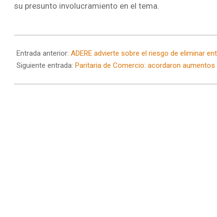
su presunto involucramiento en el tema.
2025-
04-
Entrada anterior:
ADERE advierte sobre el riesgo de eliminar en
30
Siguiente entrada:
Paritaria de Comercio: acordaron aumentos s