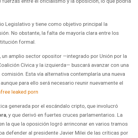
fuerzas entre el oficialismo y la oposición, lo que podría
io Legislativo y tiene como objetivo principal la
ón. No obstante, la falta de mayoría clara entre los
titución formal.
 un amplio sector opositor —integrado por Unión por la
Coalición Cívica y la izquierda— buscará avanzar con una
la comisión. Esta vía alternativa contemplaría una nueva
, aunque para ello será necesario reunir nuevamente el
ree leaked porn
tica generada por el escándalo cripto, que involucró
bra
, y que derivó en fuertes cruces parlamentarios. La
 en la que la oposición logró arrinconar en varios tramos
a defender al presidente Javier Milei de las críticas por