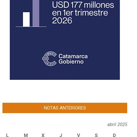
NOTAS ANTERIORES
abril 2025
L
M
X
J
V
S
D