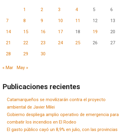
1
2
3
4
5
6
7
8
9
10
11
12
13
14
15
16
17
18
19
20
21
22
23
24
25
26
27
28
29
30
« Mar
May »
Publicaciones recientes
Catamarqueños se movilizarán contra el proyecto
ambiental de Javier Milei
Gobierno despliega amplio operativo de emergencia para
combatir los incendios en El Rodeo
El gasto público cayó un 8,9% en julio, con las provincias