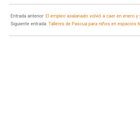
2025-
04-
Entrada anterior:
El empleo asalariado volvió a caer en enero y
16
Siguiente entrada:
Talleres de Pascua para niños en espacios tu