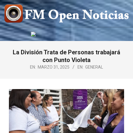
Saltar
al
contenido
FM
OPEN
NOTICIAS
La División Trata de Personas trabajará
con Punto Violeta
EN:
MARZO 31, 2025
EN:
GENERAL