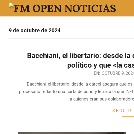
Saltar
al
FM
contenido
OPEN
9 de octubre de 2024
NOTICIAS
Bacchiani, el libertario: desde l
político y que «la ca
2024-
EN:
OCTUBRE 9, 202
10-
Bacchiani, el libertario: desde la cárcel asegura que es 
09
procesado redactó una carta de puño y letra, a la que I
a quienes eran sus colaborador
SEGUIR