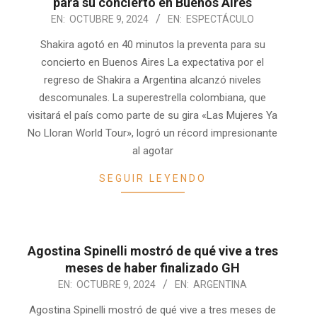
para su concierto en Buenos Aires
2024-
EN:
OCTUBRE 9, 2024
EN:
ESPECTÁCULO
10-
Shakira agotó en 40 minutos la preventa para su
09
concierto en Buenos Aires La expectativa por el
regreso de Shakira a Argentina alcanzó niveles
descomunales. La superestrella colombiana, que
visitará el país como parte de su gira «Las Mujeres Ya
No Lloran World Tour», logró un récord impresionante
al agotar
SEGUIR LEYENDO
Agostina Spinelli mostró de qué vive a tres
meses de haber finalizado GH
2024-
EN:
OCTUBRE 9, 2024
EN:
ARGENTINA
10-
Agostina Spinelli mostró de qué vive a tres meses de