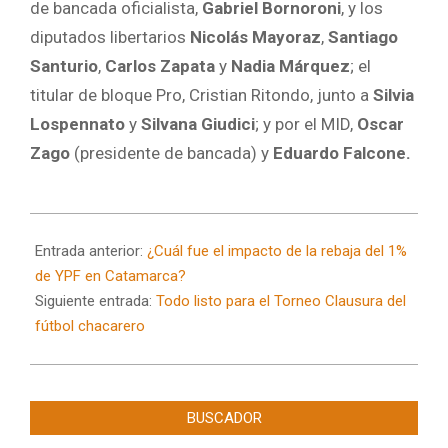
de bancada oficialista,
Gabriel Bornoroni
, y los
diputados libertarios
Nicolás Mayoraz
,
Santiago
Santurio
,
Carlos Zapata
y
Nadia Márquez
; el
titular de bloque Pro, Cristian Ritondo, junto a
Silvia
Lospennato
y
Silvana Giudici
; y por el MID,
Oscar
Zago
(presidente de bancada) y
Eduardo Falcone.
2024-
10-
Entrada anterior:
¿Cuál fue el impacto de la rebaja del 1%
01
de YPF en Catamarca?
Siguiente entrada:
Todo listo para el Torneo Clausura del
fútbol chacarero
BUSCADOR