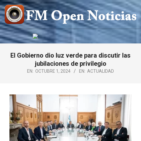
Saltar
al
contenido
FM
OPEN
NOTICIAS
El Gobierno dio luz verde para discutir las
jubilaciones de privilegio
EN:
OCTUBRE 1, 2024
EN:
ACTUALIDAD