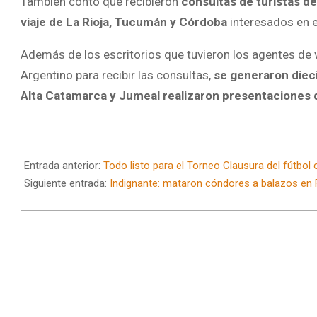
También contó que recibieron
consultas de turistas de
viaje de La Rioja, Tucumán y Córdoba
interesados en e
Además de los escritorios que tuvieron los agentes de 
Argentino para recibir las consultas,
se generaron diec
Alta Catamarca y Jumeal realizaron presentaciones d
2024-
10-
Entrada anterior:
Todo listo para el Torneo Clausura del fútbol
01
Siguiente entrada:
Indignante: mataron cóndores a balazos en