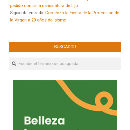
04
pedido contra la candidatura de Lijo
Siguiente entrada:
Comenzó la Fiesta de la Protección de
la Virgen a 20 años del sismo
BUSCADOR
Buscar