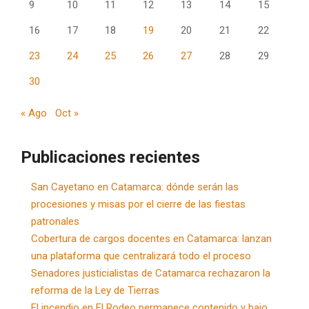
9
10
11
12
13
14
15
16
17
18
19
20
21
22
23
24
25
26
27
28
29
30
« Ago
Oct »
Publicaciones recientes
San Cayetano en Catamarca: dónde serán las
procesiones y misas por el cierre de las fiestas
patronales
Cobertura de cargos docentes en Catamarca: lanzan
una plataforma que centralizará todo el proceso
Senadores justicialistas de Catamarca rechazaron la
reforma de la Ley de Tierras
El incendio en El Rodeo permanece contenido y bajo