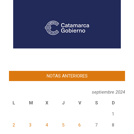
NOTAS ANTERIORES
septiembre 2024
L
M
X
J
V
S
D
1
2
3
4
5
6
7
8