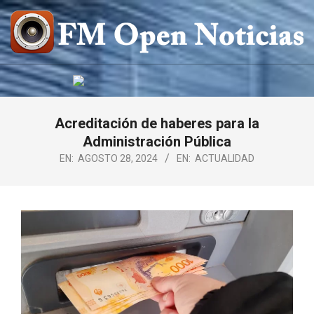
Saltar
al
contenido
FM
OPEN
NOTICIAS
Acreditación de haberes para la
Administración Pública
EN:
AGOSTO 28, 2024
EN:
ACTUALIDAD