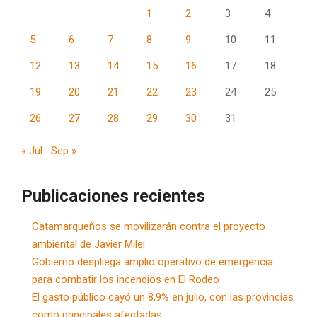
1
2
3
4
5
6
7
8
9
10
11
12
13
14
15
16
17
18
19
20
21
22
23
24
25
26
27
28
29
30
31
« Jul
Sep »
Publicaciones recientes
Catamarqueños se movilizarán contra el proyecto
ambiental de Javier Milei
Gobierno despliega amplio operativo de emergencia
para combatir los incendios en El Rodeo
El gasto público cayó un 8,9% en julio, con las provincias
como principales afectadas