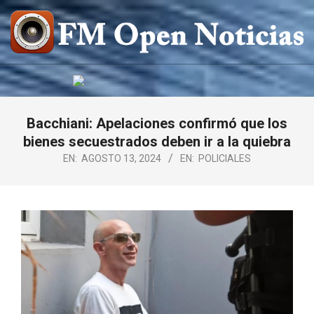
Saltar
al
contenido
FM
OPEN
NOTICIAS
Bacchiani: Apelaciones confirmó que los
bienes secuestrados deben ir a la quiebra
EN:
AGOSTO 13, 2024
EN:
POLICIALES