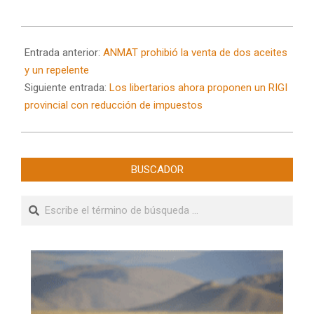
2024-
08-
Entrada anterior:
ANMAT prohibió la venta de dos aceites
08
y un repelente
Siguiente entrada:
Los libertarios ahora proponen un RIGI
provincial con reducción de impuestos
BUSCADOR
Buscar