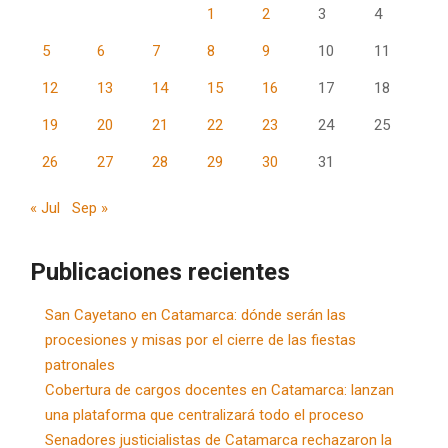
1
2
3
4
5
6
7
8
9
10
11
12
13
14
15
16
17
18
19
20
21
22
23
24
25
26
27
28
29
30
31
« Jul
Sep »
Publicaciones recientes
San Cayetano en Catamarca: dónde serán las
procesiones y misas por el cierre de las fiestas
patronales
Cobertura de cargos docentes en Catamarca: lanzan
una plataforma que centralizará todo el proceso
Senadores justicialistas de Catamarca rechazaron la