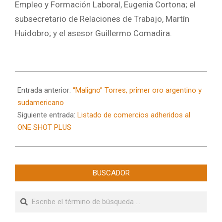
Empleo y Formación Laboral, Eugenia Cortona; el
subsecretario de Relaciones de Trabajo, Martín
Huidobro; y el asesor Guillermo Comadira.
2024-
07-
Entrada anterior:
“Maligno” Torres, primer oro argentino y
31
sudamericano
Siguiente entrada:
Listado de comercios adheridos al
ONE SHOT PLUS
BUSCADOR
Buscar