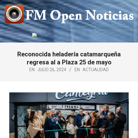
Saltar
al
contenido
FM
OPEN
NOTICIAS
Reconocida heladería catamarqueña
regresa al a Plaza 25 de mayo
EN:
JULIO 26, 2024
EN:
ACTUALIDAD