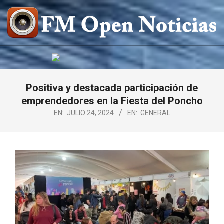
Saltar
al
contenido
FM
OPEN
NOTICIAS
Positiva y destacada participación de
emprendedores en la Fiesta del Poncho
EN:
JULIO 24, 2024
EN:
GENERAL