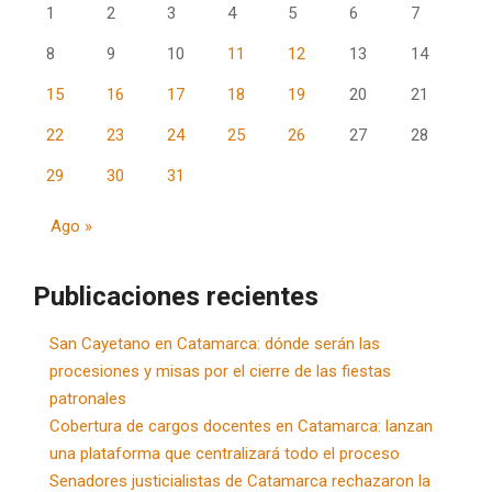
1
2
3
4
5
6
7
8
9
10
11
12
13
14
15
16
17
18
19
20
21
22
23
24
25
26
27
28
29
30
31
Ago »
Publicaciones recientes
San Cayetano en Catamarca: dónde serán las
procesiones y misas por el cierre de las fiestas
patronales
Cobertura de cargos docentes en Catamarca: lanzan
una plataforma que centralizará todo el proceso
Senadores justicialistas de Catamarca rechazaron la