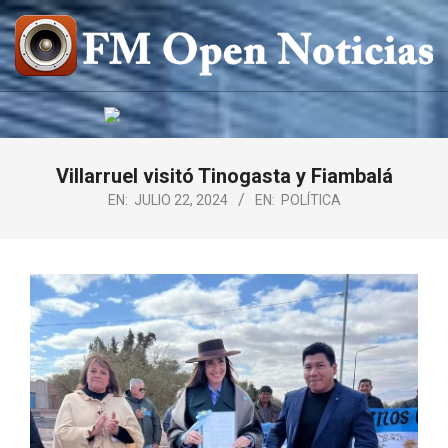
Saltar
al
contenido
FM
OPEN
NOTICIAS
Villarruel visitó Tinogasta y Fiambalá
EN:
JULIO 22, 2024
EN:
POLÍTICA