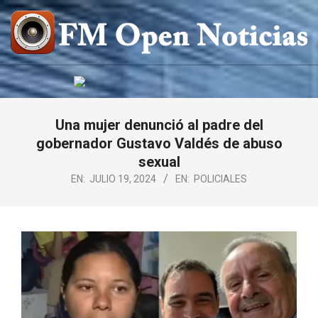
Saltar
al
contenido
FM
OPEN
NOTICIAS
Una mujer denunció al padre del
gobernador Gustavo Valdés de abuso
sexual
EN:
JULIO 19, 2024
EN:
POLICIALES