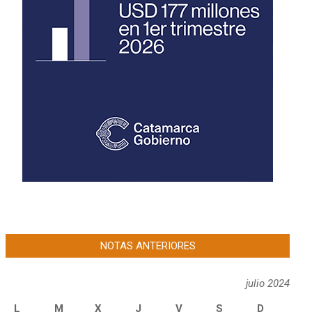
NOTAS ANTERIORES
julio 2024
L
M
X
J
V
S
D