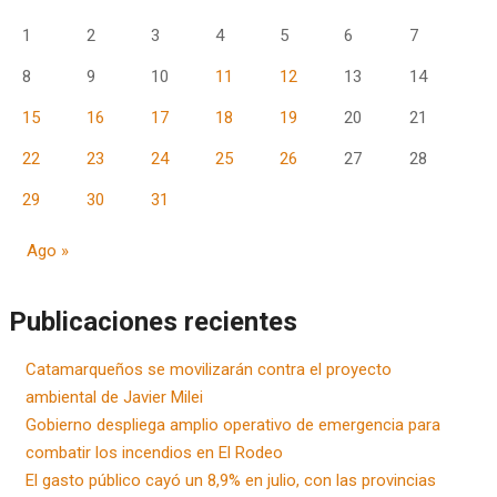
1
2
3
4
5
6
7
8
9
10
11
12
13
14
15
16
17
18
19
20
21
22
23
24
25
26
27
28
29
30
31
Ago »
Publicaciones recientes
Catamarqueños se movilizarán contra el proyecto
ambiental de Javier Milei
Gobierno despliega amplio operativo de emergencia para
combatir los incendios en El Rodeo
El gasto público cayó un 8,9% en julio, con las provincias