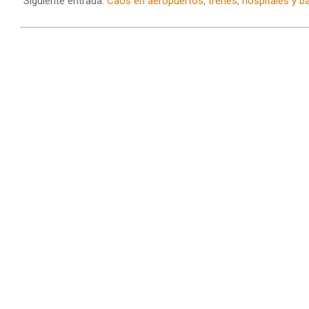
19
Siguiente entrada:
Caos en aeropuertos, trenes, hospitales y b