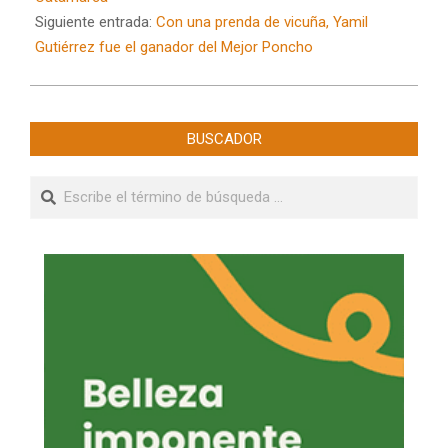
Siguiente entrada:
Con una prenda de vicuña, Yamil
Gutiérrez fue el ganador del Mejor Poncho
BUSCADOR
Buscar