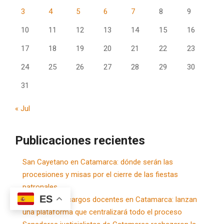
3
4
5
6
7
8
9
10
11
12
13
14
15
16
17
18
19
20
21
22
23
24
25
26
27
28
29
30
31
« Jul
Publicaciones recientes
San Cayetano en Catamarca: dónde serán las
procesiones y misas por el cierre de las fiestas
patronales
ES
Cobertura de cargos docentes en Catamarca: lanzan
una plataforma que centralizará todo el proceso