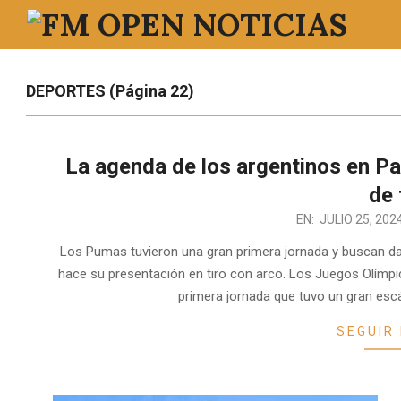
Saltar
al
FM
contenido
OPEN
DEPORTES
(Página 22)
NOTICIAS
La agenda de los argentinos en Par
de 
2024-
EN:
JULIO 25, 202
07-
Los Pumas tuvieron una gran primera jornada y buscan da
25
hace su presentación en tiro con arco. Los Juegos Olímp
primera jornada que tuvo un gran escá
SEGUIR