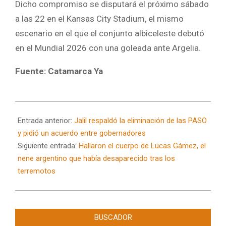
Dicho compromiso se disputará el próximo sábado
a las 22 en el Kansas City Stadium, el mismo
escenario en el que el conjunto albiceleste debutó
en el Mundial 2026 con una goleada ante Argelia.
Fuente: Catamarca Ya
2026-
07-
Entrada anterior:
Jalil respaldó la eliminación de las PASO
08
y pidió un acuerdo entre gobernadores
Siguiente entrada:
Hallaron el cuerpo de Lucas Gámez, el
nene argentino que había desaparecido tras los
terremotos
BUSCADOR