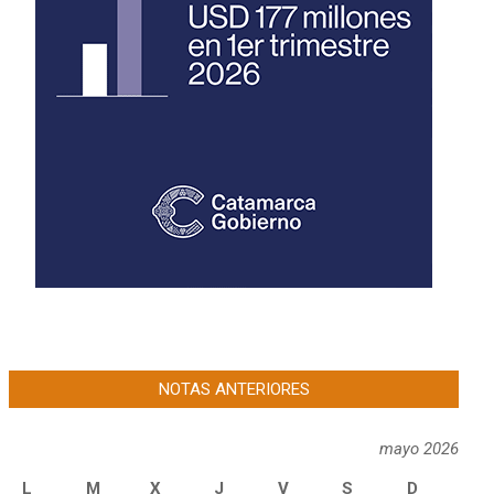
NOTAS ANTERIORES
mayo 2026
L
M
X
J
V
S
D