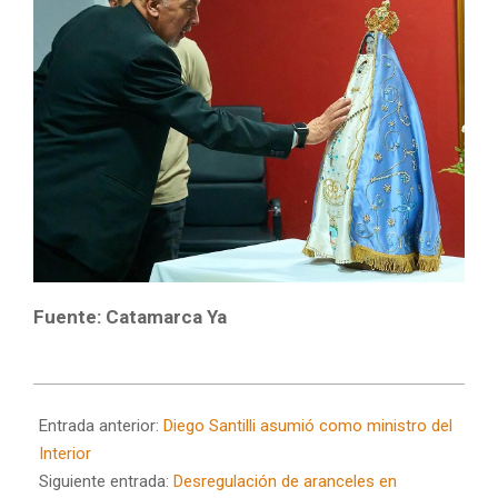
Fuente: Catamarca Ya
2025-
11-
Entrada anterior:
Diego Santilli asumió como ministro del
12
Interior
Siguiente entrada:
Desregulación de aranceles en