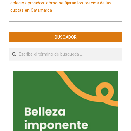
colegios privados: cómo se fijarán los precios de las
cuotas en Catamarca
BUSCADOR
Buscar