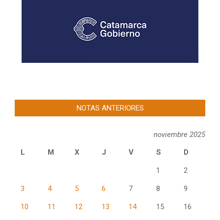
NOTAS ANTERIORES
noviembre 2025
L
M
X
J
V
S
D
1
2
3
4
5
6
7
8
9
10
11
12
13
14
15
16