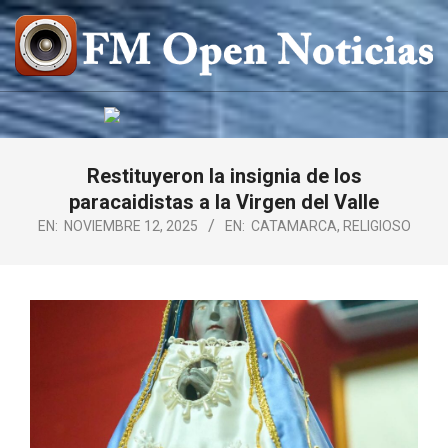
Saltar
al
contenido
FM
OPEN
NOTICIAS
Restituyeron la insignia de los
paracaidistas a la Virgen del Valle
EN:
NOVIEMBRE 12, 2025
EN:
CATAMARCA
,
RELIGIOSO