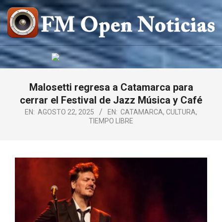
Saltar
al
contenido
FM
OPEN
NOTICIAS
Malosetti regresa a Catamarca para
cerrar el Festival de Jazz Música y Café
EN:
AGOSTO 22, 2025
EN:
CATAMARCA
,
CULTURA
,
TIEMPO LIBRE