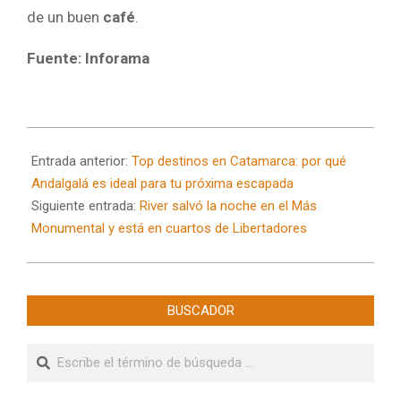
de un buen
café
.
Fuente: Inforama
2025-
08-
Entrada anterior:
Top destinos en Catamarca: por qué
22
Andalgalá es ideal para tu próxima escapada
Siguiente entrada:
River salvó la noche en el Más
Monumental y está en cuartos de Libertadores
BUSCADOR
Buscar