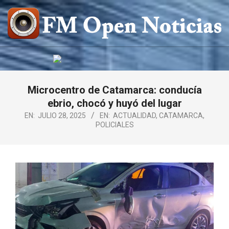
Saltar
al
contenido
FM
OPEN
NOTICIAS
Microcentro de Catamarca: conducía
ebrio, chocó y huyó del lugar
EN:
JULIO 28, 2025
EN:
ACTUALIDAD
,
CATAMARCA
,
POLICIALES