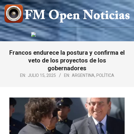
Saltar
al
contenido
FM
OPEN
NOTICIAS
Francos endurece la postura y confirma el
veto de los proyectos de los
gobernadores
EN:
JULIO 15, 2025
EN:
ARGENTINA
,
POLÍTICA