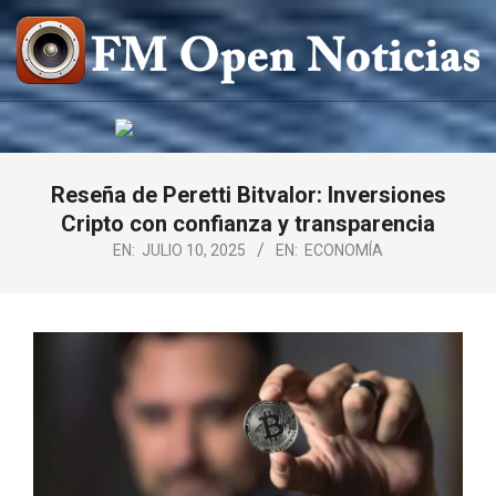
Saltar
al
contenido
FM
OPEN
NOTICIAS
Reseña de Peretti Bitvalor: Inversiones
Cripto con confianza y transparencia
EN:
JULIO 10, 2025
EN:
ECONOMÍA