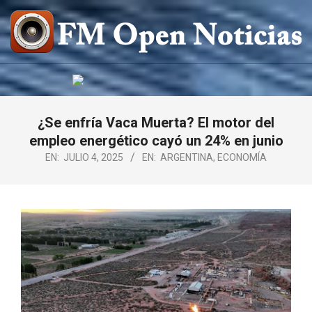
Saltar
al
contenido
FM
OPEN
NOTICIAS
¿Se enfría Vaca Muerta? El motor del
empleo energético cayó un 24% en junio
EN:
JULIO 4, 2025
EN:
ARGENTINA
,
ECONOMÍA