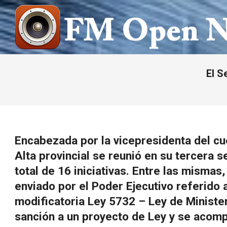
Saltar
al
contenido
FM
OPEN
El S
NOTICIAS
Encabezada por la vicepresidenta del c
Alta provincial se reunió en su tercera s
total de 16 iniciativas. Entre las mismas
enviado por el Poder Ejecutivo referido a
modificatoria Ley 5732 – Ley de Ministe
sanción a un proyecto de Ley y se acomp