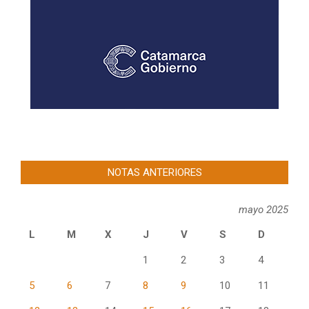
NOTAS ANTERIORES
mayo 2025
L
M
X
J
V
S
D
1
2
3
4
5
6
7
8
9
10
11