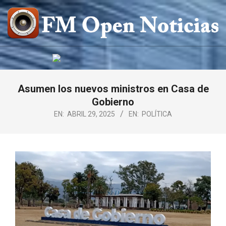
Saltar
al
contenido
FM
OPEN
NOTICIAS
Asumen los nuevos ministros en Casa de
Gobierno
EN:
ABRIL 29, 2025
EN:
POLÍTICA