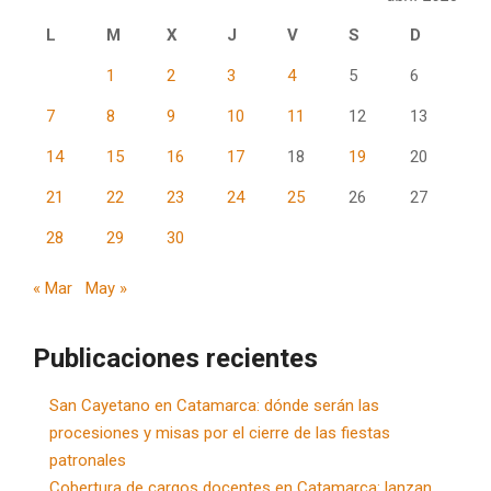
L
M
X
J
V
S
D
1
2
3
4
5
6
7
8
9
10
11
12
13
14
15
16
17
18
19
20
21
22
23
24
25
26
27
28
29
30
« Mar
May »
Publicaciones recientes
San Cayetano en Catamarca: dónde serán las
procesiones y misas por el cierre de las fiestas
patronales
Cobertura de cargos docentes en Catamarca: lanzan