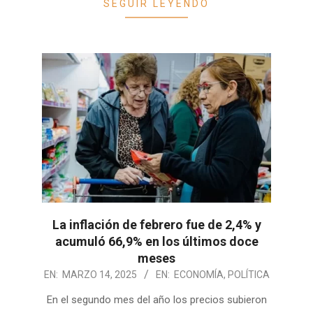
SEGUIR LEYENDO
La inflación de febrero fue de 2,4% y
acumuló 66,9% en los últimos doce
meses
2025-
EN:
MARZO 14, 2025
EN:
ECONOMÍA
,
POLÍTICA
03-
En el segundo mes del año los precios subieron
14