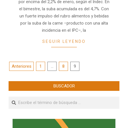
por encima del 2,2% de enero, según el Indec. En
el bimestre, la suba acumulada es del 4,7%. Con
un fuerte impulso del rubro alimentos y bebidas
por la suba de la carne –producto con una alta
incidencia en el IPC–, la
SEGUIR LEYENDO
Paginación
Anteriores
1
…
8
9
de
entradas
BUSCADOR
Buscar