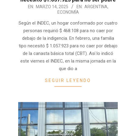
2025-
EN:
MARZO 14, 2025
EN:
ARGENTINA
,
ECONOMÍA
03-
14
Según el INDEC, un hogar conformado por cuatro
personas requirió $ 468.108 para no caer por
debajo de la indigencia. En febrero, una familia
tipo necesitó $ 1.057.923 para no caer por debajo
de la canasta básica total (CBT). Así lo indicó
este viernes el INDEC, en la misma jornada en la
que dio a
SEGUIR LEYENDO