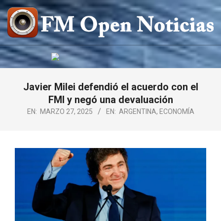
Saltar
al
contenido
FM
OPEN
NOTICIAS
Javier Milei defendió el acuerdo con el
FMI y negó una devaluación
EN:
MARZO 27, 2025
EN:
ARGENTINA
,
ECONOMÍA