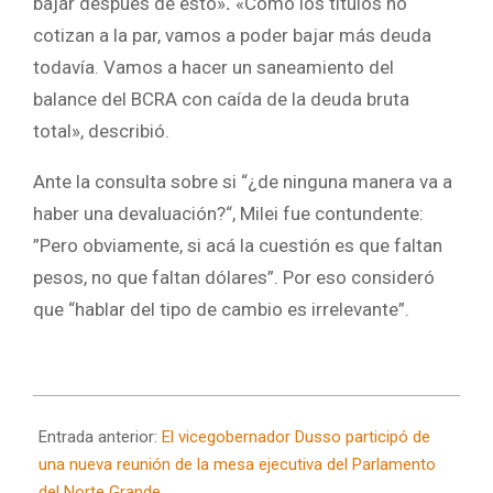
bajar después de esto»
.
«Como los títulos no
cotizan a la par, vamos a poder bajar más deuda
todavía. Vamos a hacer un saneamiento del
balance del BCRA con caída de la deuda bruta
total», describió.
Ante la consulta sobre si “¿de ninguna manera va a
haber una devaluación?“, Milei fue contundente:
”Pero obviamente, si acá la cuestión es que faltan
pesos, no que faltan dólares”. Por eso consideró
que “hablar del tipo de cambio es irrelevante”.
2025-
03-
Entrada anterior:
El vicegobernador Dusso participó de
27
una nueva reunión de la mesa ejecutiva del Parlamento
del Norte Grande