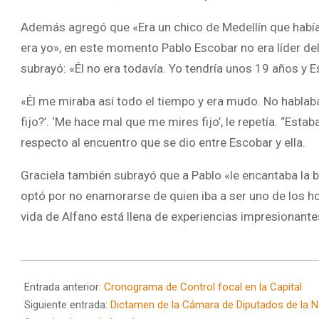
Además agregó que «Era un chico de Medellín que había t
era yo», en este momento Pablo Escobar no era líder del
subrayó: «Él no era todavía. Yo tendría unos 19 años y 
«Él me miraba así todo el tiempo y era mudo. No hablaba
fijo?’. ‘Me hace mal que me mires fijo’, le repetía. “Es
respecto al encuentro que se dio entre Escobar y ella.
Graciela también subrayó que a Pablo «le encantaba la be
optó por no enamorarse de quien iba a ser uno de los h
vida de Alfano está llena de experiencias impresionante
2024-
11-
Entrada anterior:
Cronograma de Control focal en la Capital
25
Siguiente entrada:
Dictamen de la Cámara de Diputados de la Nac