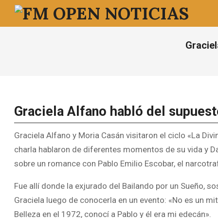
Saltar
al
FM
contenido
OPEN
Gracie
NOTICIAS
Graciela Alfano habló del supues
Graciela Alfano y Moria Casán visitaron el ciclo «La Div
charla hablaron de diferentes momentos de su vida y Da
sobre un romance con Pablo Emilio Escobar, el narcot
Fue allí donde la exjurado del Bailando por un Sueño, s
Graciela luego de conocerla en un evento: «No es un mi
Belleza en el 1972, conocí a Pablo y él era mi edecán».