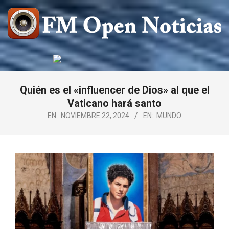
Saltar
al
contenido
FM
OPEN
NOTICIAS
Quién es el «influencer de Dios» al que el
Vaticano hará santo
EN:
NOVIEMBRE 22, 2024
EN:
MUNDO