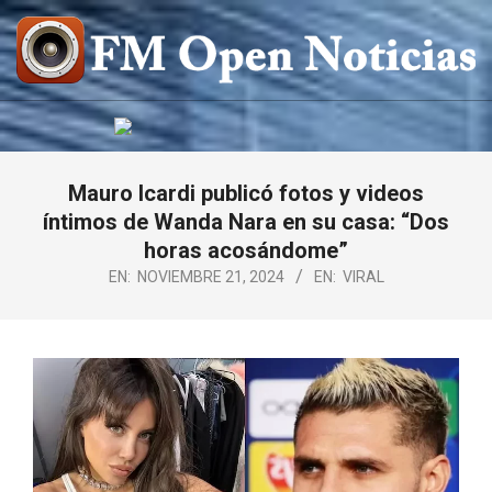
Saltar
al
contenido
FM
OPEN
NOTICIAS
Mauro Icardi publicó fotos y videos
íntimos de Wanda Nara en su casa: “Dos
horas acosándome”
EN:
NOVIEMBRE 21, 2024
EN:
VIRAL