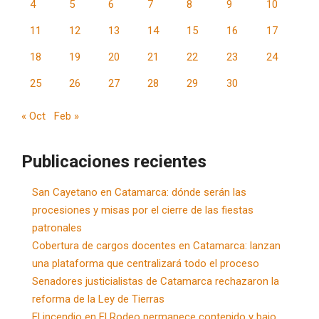
4
5
6
7
8
9
10
11
12
13
14
15
16
17
18
19
20
21
22
23
24
25
26
27
28
29
30
« Oct
Feb »
Publicaciones recientes
San Cayetano en Catamarca: dónde serán las
procesiones y misas por el cierre de las fiestas
patronales
Cobertura de cargos docentes en Catamarca: lanzan
una plataforma que centralizará todo el proceso
Senadores justicialistas de Catamarca rechazaron la
reforma de la Ley de Tierras
El incendio en El Rodeo permanece contenido y bajo